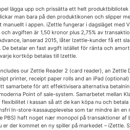
pel lägga upp och prissätta ett helt produktbibliote
lickar man bara på den produktikonen och slipper me
t manuellt i appen. iZettle fungerar i dagsläget med 
och avgiften är 1,50 kronor plus 2,75% av transakti
Advance, lanserad 2015, låter Izettle-kunder få ett sl
. De betalar en fast avgift istället för ränta och amo
varje kortköp betalas till Izettle.
includes our Zettle Reader 2 (card reader), an Zettle 
eipt printer, receipt paper rolls and an iPad (optional
 ett samarbete för att effektivisera alternativa betalni
s moderna Point of sale-system. Samarbetet mellan Kl
lexibilitet i kassan så att de kan köpa nu och betala
nsfri In-store-kassaupplevelse som tar mindre än en m
ere PBS) haft noget nær monopol på transaktioner af b
er der kommet en ny spiller på markedet – iZettle.