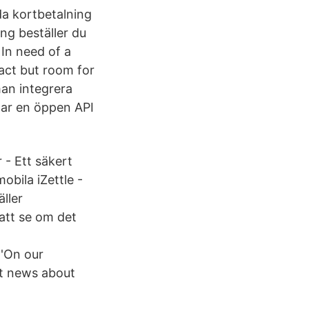
da kortbetalning
ng beställer du
 In need of a
act but room for
man integrera
ar en öppen API
 - Ett säkert
obila iZettle -
äller
 att se om det
 'On our
st news about