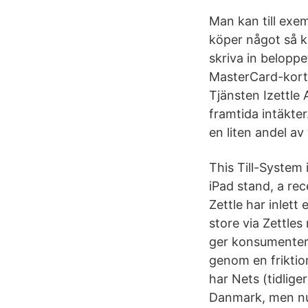
Man kan till exem
köper något så k
skriva in beloppe
MasterCard-kort 
Tjänsten Izettle 
framtida intäkter
en liten andel av 
This Till-System 
iPad stand, a rec
Zettle har inlett
store via Zettle
ger konsumenter f
genom en friktio
har Nets (tidlig
Danmark, men nu 