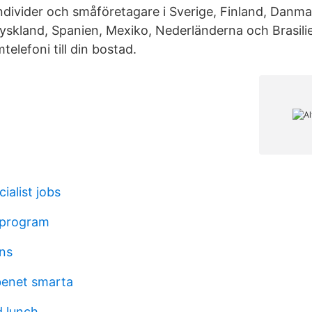
individer och småföretagare i Sverige, Finland, Danm
Tyskland, Spanien, Mexiko, Nederländerna och Brasili
telefoni till din bostad.
ialist jobs
 program
ns
benet smarta
d lunch