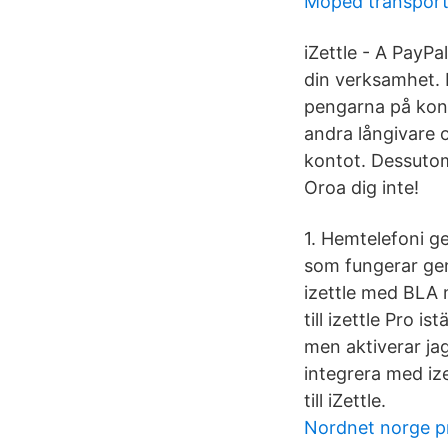
Moped transport
iZettle - A PayPa
din verksamhet. 
pengarna på kon
andra långivare o
kontot. Dessutom
Oroa dig inte!
1. Hemtelefoni g
som fungerar ge
izettle med BLA 
till izettle Pro i
men aktiverar jag
integrera med ize
till iZettle.
Nordnet norge pr