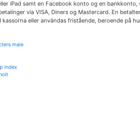
eller iPad samt en Facebook konto og en bankkonto
betalinger via VISA, Diners og Mastercard. En betalte
ll kassorna eller användas fristående, beroende på hur 
cters male
p index
holt