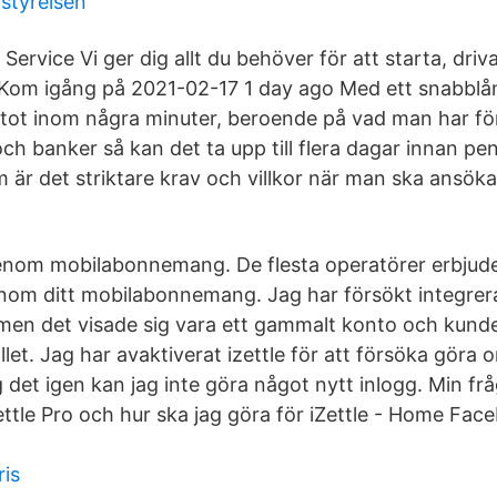
styrelsen
l Service Vi ger dig allt du behöver för att starta, dri
Kom igång på 2021-02-17 1 day ago Med ett snabblån
tot inom några minuter, beroende på vad man har f
ch banker så kan det ta upp till flera dagar innan pe
 är det striktare krav och villkor när man ska ansök
enom mobilabonnemang. De flesta operatörer erbjud
nom ditt mobilabonnemang. Jag har försökt integrer
men det visade sig vara ett gammalt konto och kunde
stället. Jag har avaktiverat izettle för att försöka göra
 det igen kan jag inte göra något nytt inlogg. Min f
ttle Pro och hur ska jag göra för iZettle - Home Face
is