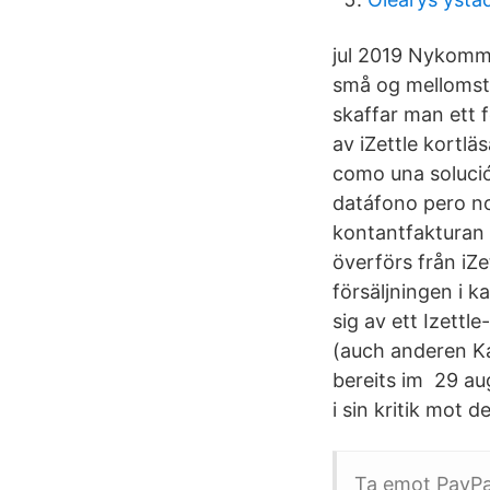
jul 2019 Nykomme
små og mellomstor
skaffar man ett f
av iZettle kortl
como una soluci
datáfono pero no 
kontantfakturan 
överförs från iZet
försäljningen i 
sig av ett Izett
(auch anderen Ka
bereits im 29 aug
i sin kritik mot d
Ta emot PayPal-