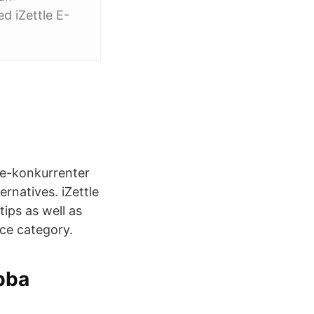
d iZettle E-
tle-konkurrenter
rnatives. iZettle
ips as well as
rce category.
bba