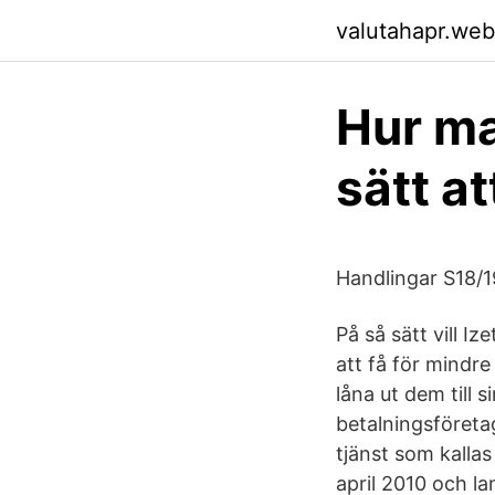
valutahapr.web
Hur ma
sätt a
Handlingar S18/1
På så sätt vill Iz
att få för mindre
låna ut dem till s
betalningsföreta
tjänst som kalla
april 2010 och l