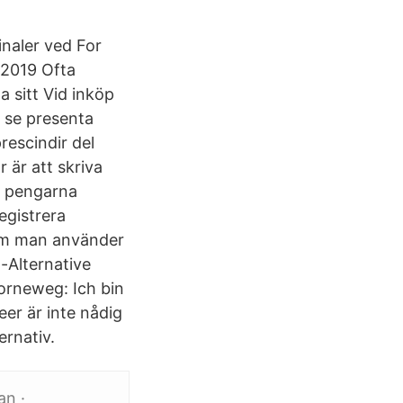
naler ved For
p 2019 Ofta
a sitt Vid inköp
e se presenta
escindir del
 är att skriva
r pengarna
registrera
r om man använder
-Alternative
orneweg: Ich bin
eer är inte nådig
ernativ.
an ·