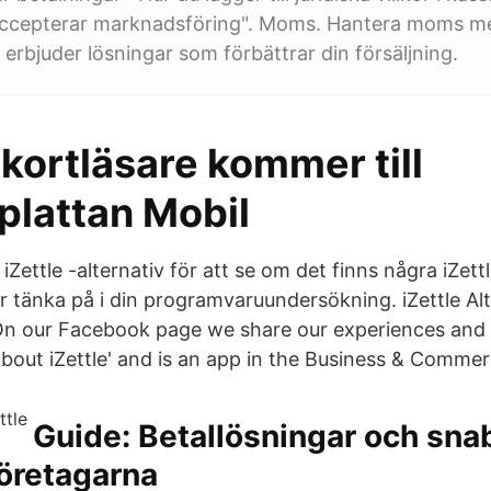
"Accepterar marknadsföring". Moms. Hantera moms me
 erbjuder lösningar som förbättrar din försäljning.
kortläsare kommer till
plattan Mobil
iZettle -alternativ för att se om det finns några iZet
 tänka på i din programvaruundersökning. iZettle Alte
'On our Facebook page we share our experiences and t
about iZettle' and is an app in the Business & Comme
Guide: Betallösningar och sna
öretagarna