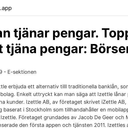
.app
n tjänar pengar. Top
tt tjäna pengar: Börse
9 - E-sektionen
ettle erbjuda ett alternativ tilll traditionella banklån, 
 bolag. Enkelt uttryckt kan man säga att Izettle lånar
ina kunder. Izettle AB, av företaget skrivet iZettle AB,
g baserat i Stockholm som tillhandahåller en mobilap
s Izettle. Företaget grundades av Jacob De Geer och 
anserade den första appen och tjänsten 2011. Izettles