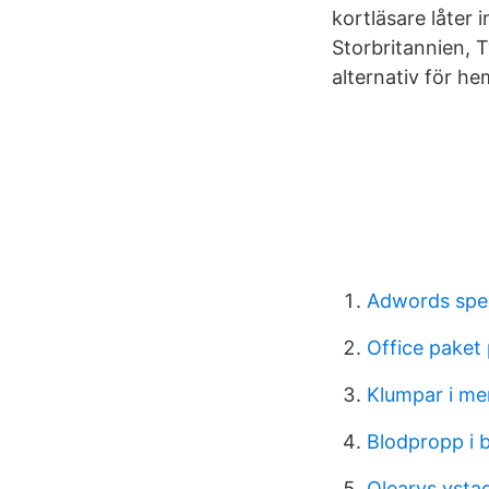
kortläsare låter 
Storbritannien, 
alternativ för hem
Adwords spec
Office paket
Klumpar i me
Blodpropp i 
Olearys ysta