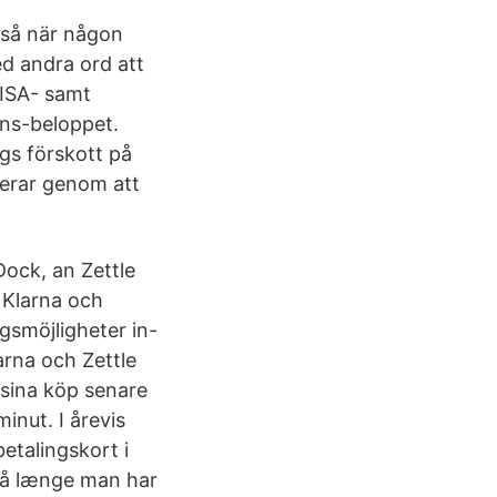
k så när någon
d andra ord att
VISA- samt
ons-beloppet.
ags förskott på
rterar genom att
Dock, an Zettle
) Klarna och
ngsmöjligheter in-
arna och Zettle
 sina köp senare
inut. I årevis
etalingskort i
 Så længe man har