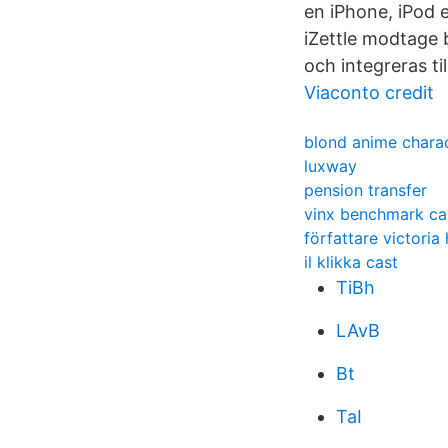
en iPhone, iPod 
iZettle modtage 
och integreras ti
Viaconto credit
blond anime chara
luxway
pension transfer
vinx benchmark ca
författare victoria 
il klikka cast
TiBh
LAvB
Bt
TaI