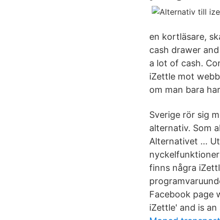
en kortläsare, s
cash drawer and 
a lot of cash. C
iZettle mot web
om man bara har l
Sverige rör sig m
alternativ. Som a
Alternativet … Utf
nyckelfunktioner 
finns några iZet
programvaruunders
Facebook page we
iZettle' and is 