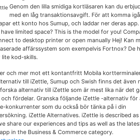
Genom den lilla smidiga kortläsaren kan du erbju
med en låg transaktionsavgift. För att komma igå
kapar ett konto hos Sumup, och laddar ner deras app.
have limited space? This is the model for you! Comp
onnect to desktop printer or open manually Hej! Kan 
baserade affärssystem som exempelvis Fortnox? De h
ite kod-skills.
er och mer mot ett kontantfritt Mobila kortterminaler
lternativ till iZettle, Sumup och Swish finns det även m
orska alternativ till iZettle som är mest lika när det g
och fördelar. Granska följande iZettle -alternativ för
tle-konkurrenter som du också bör tänka på i din
ökning. iZettle Alternatives. iZettle is described as
 share our experiences and tips as well as the late
an app in the Business & Commerce category.