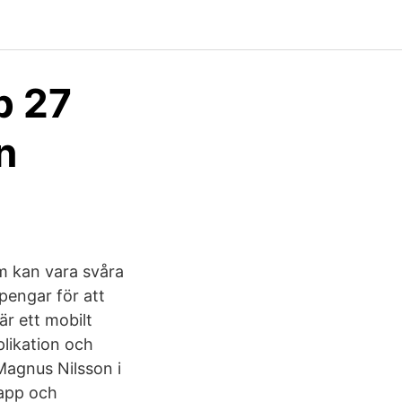
p 27
n
som kan vara svåra
 pengar för att
 är ett mobilt
plikation och
Magnus Nilsson i
 app och