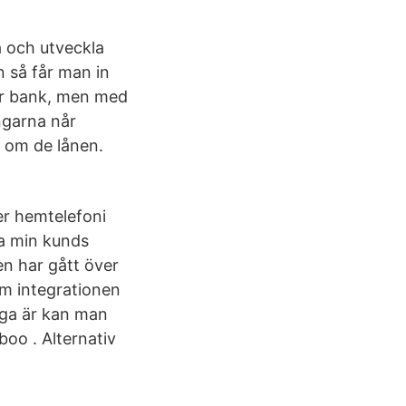
va och utveckla
 så får man in
ör bank, men med
ngarna når
a om de lånen.
er hemtelefoni
a min kunds
n har gått över
 om integrationen
råga är kan man
boo . Alternativ